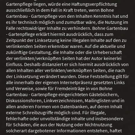
Gartenpflege liegen, würde eine Haftungsverpflichtung
ausschließlich in dem Fall in Kraft treten, wenn Bohne
Gartenbau - Gartenpflege von den Inhalten Kenntnis hat und
es ihr technisch möglich und zumutbar wäre, die Nutzung im
Falle rechtswidriger Inhalte zu verhindern. Bohne Gartenbau
- Gartenpflege erklärt hiermit ausdrücklich, dass zum
Zeitpunkt der Linksetzung keine illegalen Inhalte auf den zu
verlinkenden Seiten erkennbar waren. Auf die aktuelle und
zukünftige Gestaltung, die Inhalte oder die Urheberschaft
der verlinkten/verknüpften Seiten hat der Autor keinerlei
Einfluss. Deshalb distanziert er sich hiermit ausdrücklich von
allen Inhalten aller verlinkten/verknüpften Seiten, die nach
der Linksetzung verändert wurden. Diese Feststellung gilt für
alle innerhalb der eigenen Internetpräsenz gesetzten Links
und Verweise, sowie für Fremdeinträge in von Bohne
Gartenbau - Gartenpflege eingerichteten Gästebüchern,
Diskussionsforen, Linkverzeichnissen, Mailinglisten und in
allen anderen Formen von Datenbanken, auf deren Inhalt
externe Schreibzugriffe möglich sind. Für illegale,
fehlerhafte oder unvollständige Inhalte und insbesondere
für Schäden, die aus der Nutzung oder Nichtnutzung
solcherart dargebotener Informationen entstehen, haftet