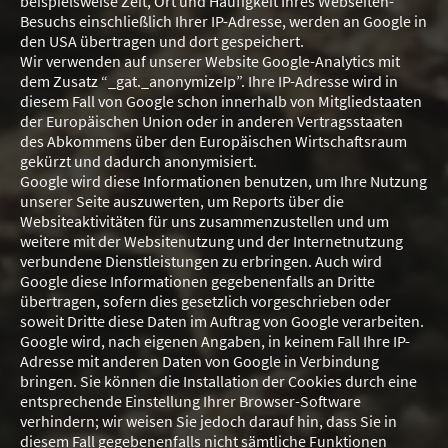
beispielsweise Zeit, Ort und Häufigkeit Ihres Webseiten-
Besuchs einschließlich Ihrer IP-Adresse, werden an Google in
den USA übertragen und dort gespeichert.
Wir verwenden auf unserer Website Google-Analytics mit
dem Zusatz “_gat._anonymizeIp”. Ihre IP-Adresse wird in
diesem Fall von Google schon innerhalb von Mitgliedstaaten
der Europäischen Union oder in anderen Vertragsstaaten
des Abkommens über den Europäischen Wirtschaftsraum
gekürzt und dadurch anonymisiert.
Google wird diese Informationen benutzen, um Ihre Nutzung
unserer Seite auszuwerten, um Reports über die
Websiteaktivitäten für uns zusammenzustellen und um
weitere mit der Websitenutzung und der Internetnutzung
verbundene Dienstleistungen zu erbringen. Auch wird
Google diese Informationen gegebenenfalls an Dritte
übertragen, sofern dies gesetzlich vorgeschrieben oder
soweit Dritte diese Daten im Auftrag von Google verarbeiten.
Google wird, nach eigenen Angaben, in keinem Fall Ihre IP-
Adresse mit anderen Daten von Google in Verbindung
bringen. Sie können die Installation der Cookies durch eine
entsprechende Einstellung Ihrer Browser-Software
verhindern; wir weisen Sie jedoch darauf hin, dass Sie in
diesem Fall gegebenenfalls nicht sämtliche Funktionen